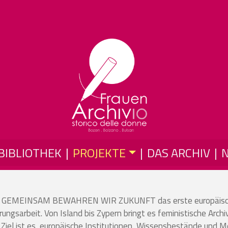
Direkt zum Inhalt
BIBLIOTHEK
PROJEKTE
DAS ARCHIV
mit GEMEINSAM BEWAHREN WIR ZUKUNFT das erste europäische 
erungsarbeit. Von Island bis Zypern bringt es feministische Ar
Ziel ist es, europäische Institutionen, Wissensbestände und M