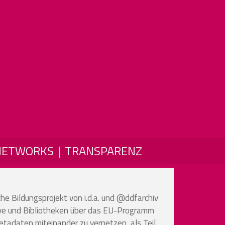
NETWORKS
TRANSPARENZ
Bildungsprojekt von i.d.a. und @ddfarchiv
chive und Bibliotheken über das EU-Programm
etadaten miteinander zu vernetzen, als Teil