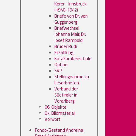
Kerer - Innsbruck
(1940-1942)
Briefe von Dr. von
Guggenberg
Briefwechsel
Johanna Mair, Dr.
Josef Rampold
Bruder Rudi
Erzählung
Katakombenschule
Option
SVP
Stellungnahme zu
Leserbriefen
Verband der
Südtiroler in
Vorarlberg
06. Objekte
07. Bildmaterial
Vorwort
Fondo/Bestand Andreina