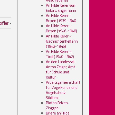
Veschiedenes
An Hilde Kerer von
Erika v. Engelmann
An Hilde Kerer –
Brixen (1939-1940
Kofler
›
An Hilde Kerer –
Brixen (1946-1948)
An Hilde Kerer –
Nachrichtenhelferin
(1942-1945)
An Hilde Kerer –
Tirol (1940-1942)
An den Landesrat
Anton Zelger, Amt
für Schule und
Kultur
Arbeitsgemeinschaft
für Vogelkunde und
Vogelschutz
Südtirol
Biotop Brixen-
Zinggen
Briefe an Hilde