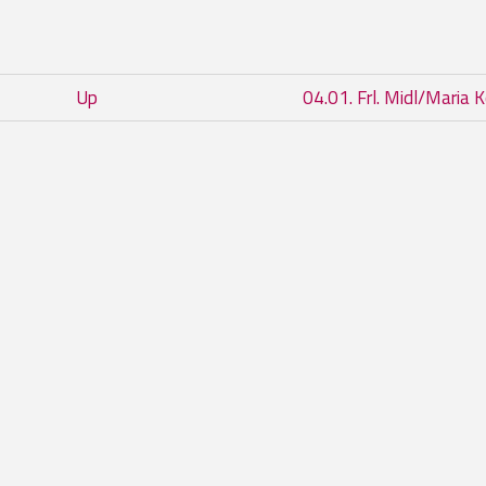
r 04. Korrespondenz
Up
04.01. Frl. Midl/Maria 