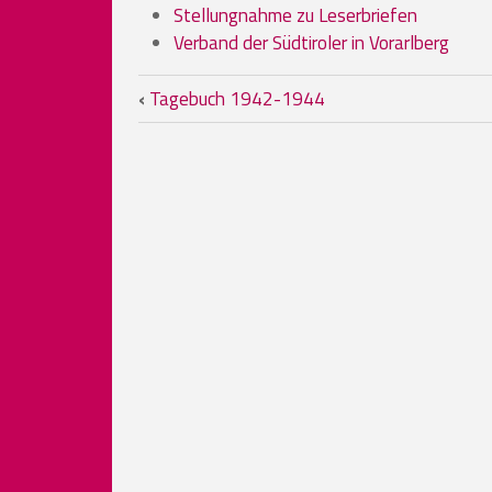
Stellungnahme zu Leserbriefen
Verband der Südtiroler in Vorarlberg
Book traversal links fo
‹
Tagebuch 1942-1944