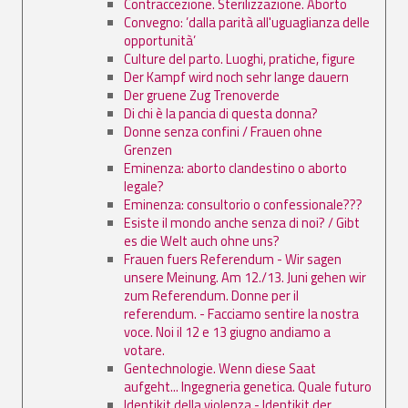
Contraccezione. Sterilizzazione. Aborto
Convegno: ’dalla parità all'uguaglianza delle
opportunità’
Culture del parto. Luoghi, pratiche, figure
Der Kampf wird noch sehr lange dauern
Der gruene Zug Trenoverde
Di chi è la pancia di questa donna?
Donne senza confini / Frauen ohne
Grenzen
Eminenza: aborto clandestino o aborto
legale?
Eminenza: consultorio o confessionale???
Esiste il mondo anche senza di noi? / Gibt
es die Welt auch ohne uns?
Frauen fuers Referendum - Wir sagen
unsere Meinung. Am 12./13. Juni gehen wir
zum Referendum. Donne per il
referendum. - Facciamo sentire la nostra
voce. Noi il 12 e 13 giugno andiamo a
votare.
Gentechnologie. Wenn diese Saat
aufgeht... Ingegneria genetica. Quale futuro
Identikit della violenza - Identikit der