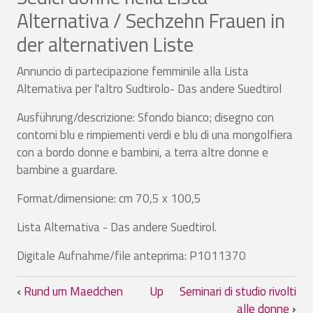
Alternativa / Sechzehn Frauen in
der alternativen Liste
Annuncio di partecipazione femminile alla Lista
Alternativa per l'altro Sudtirolo- Das andere Suedtirol
Ausführung/descrizione: Sfondo bianco; disegno con
contorni blu e rimpiementi verdi e blu di una mongolfiera
con a bordo donne e bambini, a terra altre donne e
bambine a guardare.
Format/dimensione: cm 70,5 x 100,5
Lista Alternativa - Das andere Suedtirol.
Digitale Aufnahme/file anteprima: P1011370
Book traversal links for Sedici donne ne
‹
Rund um Maedchen
Up
Seminari di studio rivolti
alle donne
›