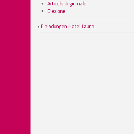
Articolo di giornale
Elezione
Book traversal links fo
‹
Einladungen Hotel Laurin