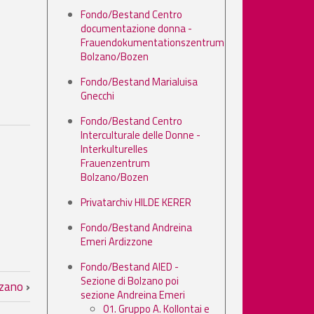
Fondo/Bestand Centro
documentazione donna -
Frauendokumentationszentrum
Bolzano/Bozen
Fondo/Bestand Marialuisa
Gnecchi
Fondo/Bestand Centro
Interculturale delle Donne -
Interkulturelles
Frauenzentrum
Bolzano/Bozen
Privatarchiv HILDE KERER
Fondo/Bestand Andreina
Emeri Ardizzone
Fondo/Bestand AIED -
 Bolzano poi sezione Andreina Em
Sezione di Bolzano poi
olzano
›
sezione Andreina Emeri
01. Gruppo A. Kollontai e