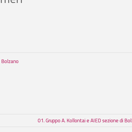
i Bolzano
r Fondo/Bestand AIED - Sezione di
01. Gruppo A. Kollontai e AIED sezione di B