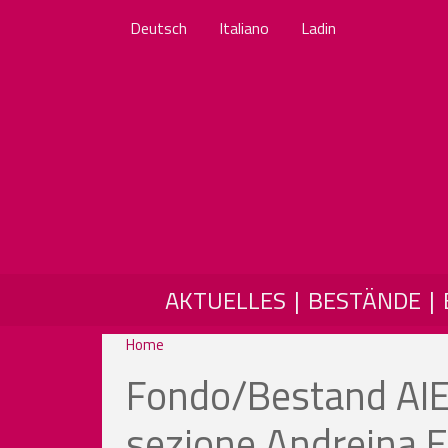
Deutsch
Italiano
Ladin
MAIN NAVIGATION
AKTUELLES
BESTÄNDE
Home
Fondo/Bestand AIED
sezione Andreina 