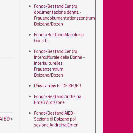
Fondo/Bestand Centro
documentazione donna -
Frauendokumentationszentrum
Bolzano/Bozen
Fondo/Bestand Marialuisa
Gnecchi
Fondo/Bestand Centro
Interculturale delle Donne -
Interkulturelles
Frauenzentrum
Bolzano/Bozen
Privatarchiv HILDE KERER
Fondo/Bestand Andreina
Emeri Ardizzone
Fondo/Bestand AIED -
 Bolzano poi sezione Andreina Eme
 AIED
›
Sezione di Bolzano poi
sezione Andreina Emeri