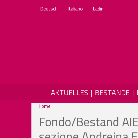
Deutsch
Italiano
Ladin
MAIN NAVIGATION
AKTUELLES
BESTÄNDE
Home
Fondo/Bestand AIED
sezione Andreina E