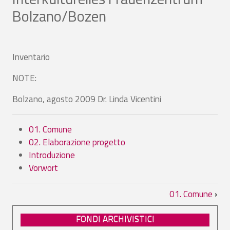
Bolzano/Bozen
Inventario
NOTE:
Bolzano, agosto 2009 Dr. Linda Vicentini
01. Comune
02. Elaborazione progetto
Introduzione
Vorwort
Link di attraversamento del book per F
01. Comune
›
FONDI ARCHIVISTICI