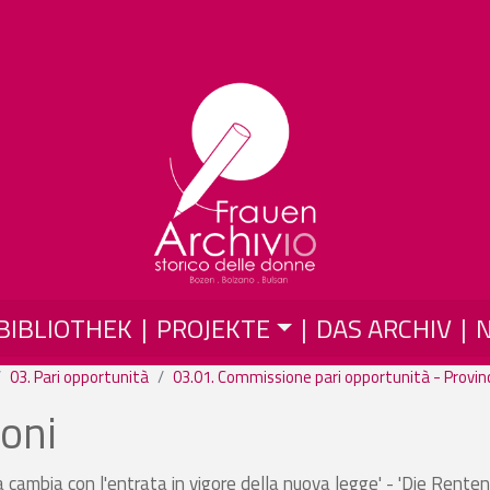
Direkt zum Inhalt
BIBLIOTHEK
PROJEKTE
DAS ARCHIV
03. Pari opportunità
03.01. Commissione pari opportunità - Provinc
ioni
 cambia con l'entrata in vigore della nuova legge' - 'Die Renten