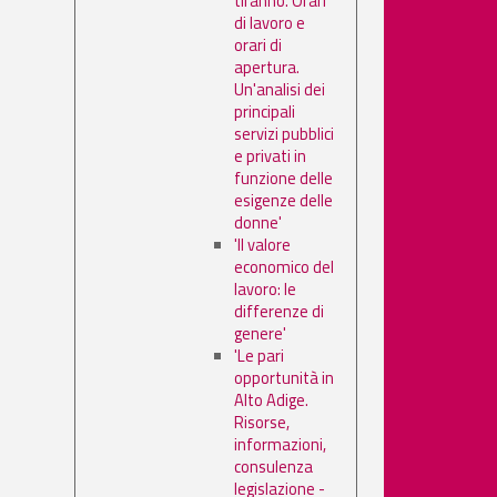
tiranno. Orari
di lavoro e
orari di
apertura.
Un'analisi dei
principali
servizi pubblici
e privati in
funzione delle
esigenze delle
donne'
'Il valore
economico del
lavoro: le
differenze di
genere'
'Le pari
opportunità in
Alto Adige.
Risorse,
informazioni,
consulenza
legislazione -