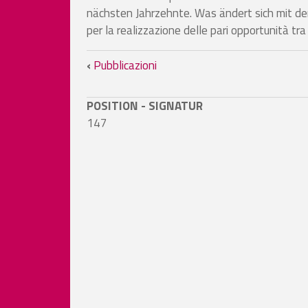
nächsten Jahrzehnte. Was ändert sich mit de
per la realizzazione delle pari opportunità tr
Links für das Blättern i
‹
Pubblicazioni
POSITION - SIGNATUR
147