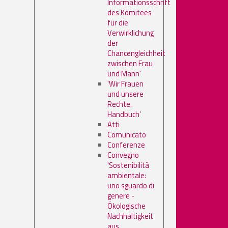
Informationsschrift
des Komitees
für die
Verwirklichung
der
Chancengleichheit
zwischen Frau
und Mann'
'Wir Frauen
und unsere
Rechte.
Handbuch’
Atti
Comunicato
Conferenze
Convegno
'Sostenibilità
ambientale:
uno sguardo di
genere -
Ökologische
Nachhaltigkeit
aus