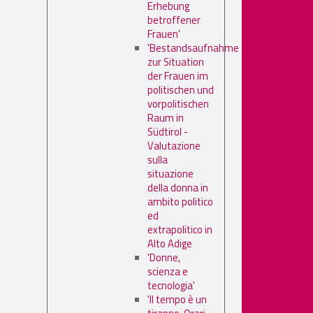
Erhebung
betroffener
Frauen'
'Bestandsaufnahme
zur Situation
der Frauen im
politischen und
vorpolitischen
Raum in
Südtirol -
Valutazione
sulla
situazione
della donna in
ambito politico
ed
extrapolitico in
Alto Adige
'Donne,
scienza e
tecnologia'
'Il tempo è un