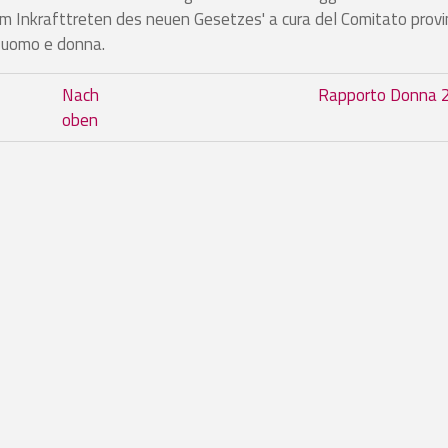
m Inkrafttreten des neuen Gesetzes' a cura del Comitato provi
a uomo e donna.
m Buch Pubblicazioni pensioni
Nach
Rapporto Donna
oben