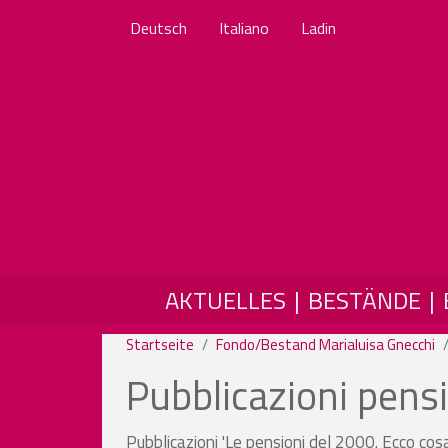
Deutsch
Italiano
Ladin
MAIN NAVIGATION
AKTUELLES
BESTÄNDE
Startseite
Fondo/Bestand Marialuisa Gnecchi
Pubblicazioni pens
Pubblicazioni 'Le pensioni del 2000. Ecco cosa