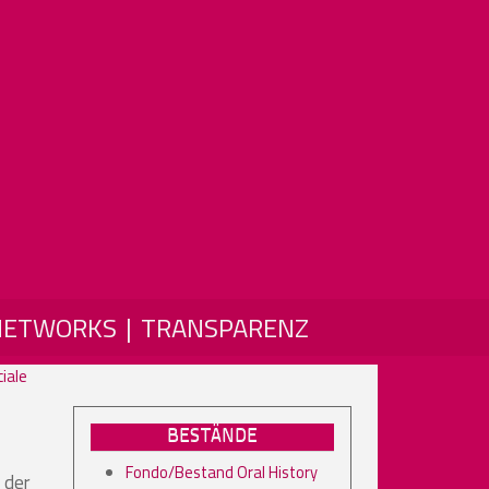
NETWORKS
TRANSPARENZ
iale
BESTÄNDE
Fondo/Bestand Oral History
 der