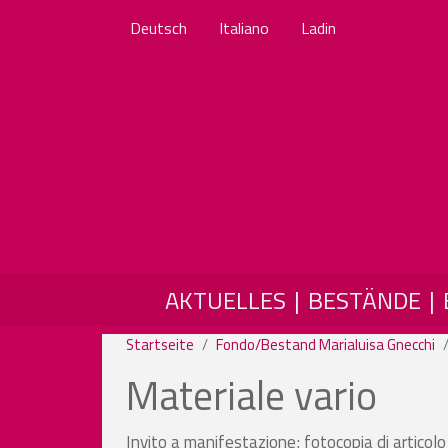
Deutsch
Italiano
Ladin
MAIN NAVIGATION
AKTUELLES
BESTÄNDE
Startseite
Fondo/Bestand Marialuisa Gnecchi
Materiale vario
Invito a manifestazione; fotocopia di articolo d