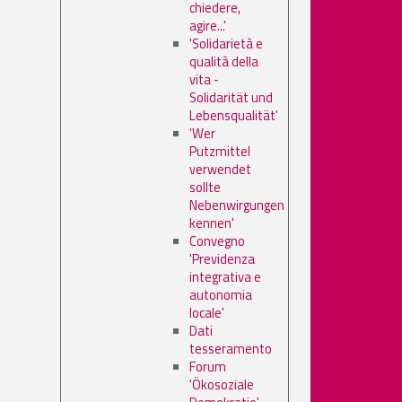
chiedere,
agire...'
'Solidarietà e
qualità della
vita -
Solidarität und
Lebensqualität'
'Wer
Putzmittel
verwendet
sollte
Nebenwirgungen
kennen'
Convegno
'Previdenza
integrativa e
autonomia
locale'
Dati
tesseramento
Forum
'Ökosoziale