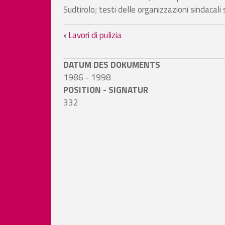
Sudtirolo; testi delle organizzazioni sindacali
Links für das Blättern i
‹
Lavori di pulizia
DATUM DES DOKUMENTS
1986 - 1998
POSITION - SIGNATUR
332