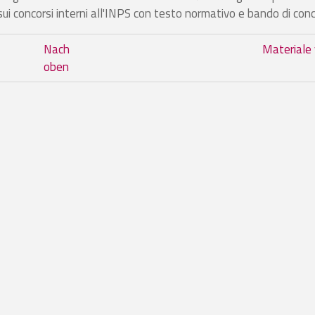
 sui concorsi interni all'INPS con testo normativo e bando di con
m Buch Materiale vario
Nach
Materiale 
oben