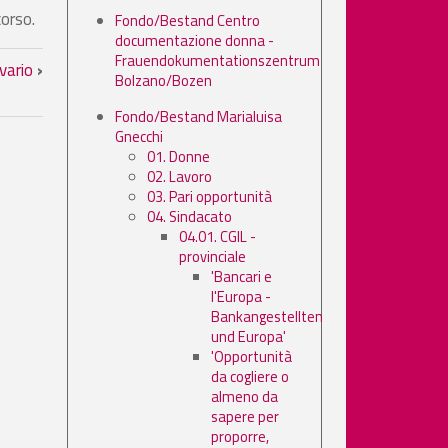
corso.
Fondo/Bestand Centro
documentazione donna -
Frauendokumentationszentrum
vario
›
Bolzano/Bozen
Fondo/Bestand Marialuisa
Gnecchi
01. Donne
02. Lavoro
03. Pari opportunità
04. Sindacato
04.01. CGIL -
provinciale
'Bancari e
l'Europa -
Bankangestellten
und Europa'
'Opportunità
da cogliere o
almeno da
sapere per
proporre,