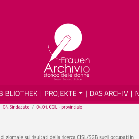
Direkt zum Inhalt
BIBLIOTHEK
PROJEKTE
DAS ARCHIV
04. Sindacato
04.01. CGIL - provinciale
i giornale sui risultati della ricerca CISL/SGB sugli occupati in