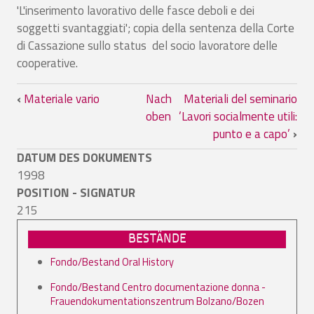
'L'inserimento lavorativo delle fasce deboli e dei
soggetti svantaggiati'; copia della sentenza della Corte
di Cassazione sullo status del socio lavoratore delle
cooperative.
Links für das Blättern im Buch Material
‹
Materiale vario
Nach
Materiali del seminario
oben
’Lavori socialmente utili:
punto e a capo’
›
DATUM DES DOKUMENTS
1998
POSITION - SIGNATUR
215
BESTÄNDE
Fondo/Bestand Oral History
Fondo/Bestand Centro documentazione donna -
Frauendokumentationszentrum Bolzano/Bozen