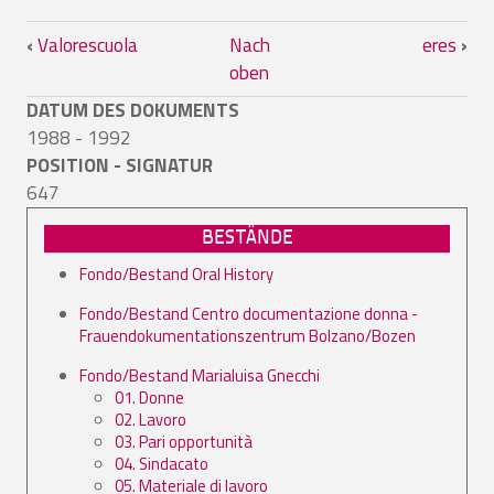
Links für das Blättern im Buch d/D il Di
‹
Valorescuola
Nach
eres
›
oben
DATUM DES DOKUMENTS
1988 - 1992
POSITION - SIGNATUR
647
BESTÄNDE
Fondo/Bestand Oral History
Fondo/Bestand Centro documentazione donna -
Frauendokumentationszentrum Bolzano/Bozen
Fondo/Bestand Marialuisa Gnecchi
01. Donne
02. Lavoro
03. Pari opportunità
04. Sindacato
05. Materiale di lavoro