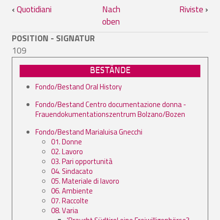
Links für das Blättern im Buch Regole 
‹
Quotidiani
Nach
Riviste
›
oben
POSITION - SIGNATUR
109
BESTÄNDE
Fondo/Bestand Oral History
Fondo/Bestand Centro documentazione donna -
Frauendokumentationszentrum Bolzano/Bozen
Fondo/Bestand Marialuisa Gnecchi
01. Donne
02. Lavoro
03. Pari opportunità
04. Sindacato
05. Materiale di lavoro
06. Ambiente
07. Raccolte
08. Varia