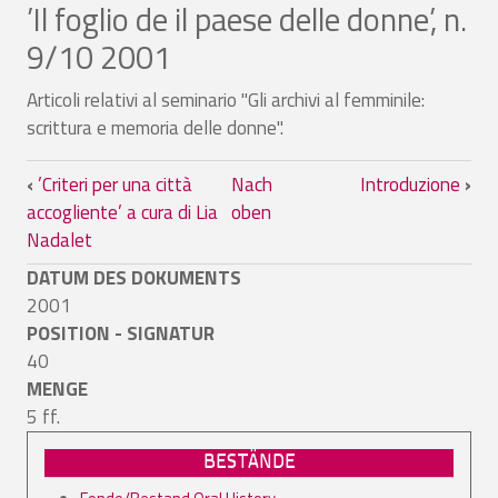
’Il foglio de il paese delle donne’, n.
9/10 2001
Articoli relativi al seminario "Gli archivi al femminile:
scrittura e memoria delle donne".
Links für das Blättern im Buch ’Il foglio
‹
’Criteri per una città
Nach
Introduzione
›
accogliente’ a cura di Lia
oben
Nadalet
DATUM DES DOKUMENTS
2001
POSITION - SIGNATUR
40
MENGE
5 ff.
BESTÄNDE