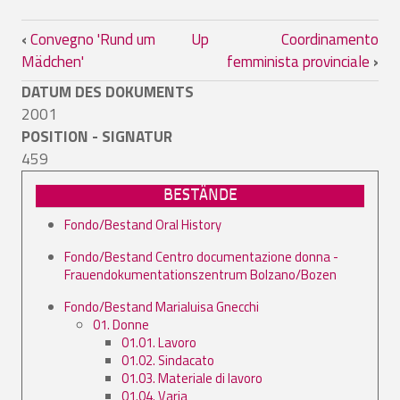
Book traversal links for Convegno SVP
‹
Convegno 'Rund um
Up
Coordinamento
Mädchen'
femminista provinciale
›
DATUM DES DOKUMENTS
2001
POSITION - SIGNATUR
459
BESTÄNDE
Fondo/Bestand Oral History
Fondo/Bestand Centro documentazione donna -
Frauendokumentationszentrum Bolzano/Bozen
Fondo/Bestand Marialuisa Gnecchi
01. Donne
01.01. Lavoro
01.02. Sindacato
01.03. Materiale di lavoro
01.04. Varia