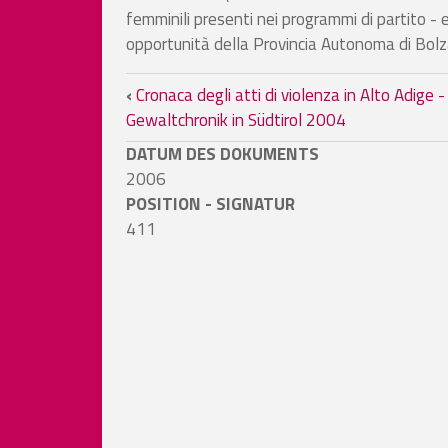
femminili presenti nei programmi di partito - 
opportunità della Provincia Autonoma di Bolz
Book traversal links for D
‹
Cronaca degli atti di violenza in Alto Adige -
Gewaltchronik in Südtirol 2004
DATUM DES DOKUMENTS
2006
POSITION - SIGNATUR
411