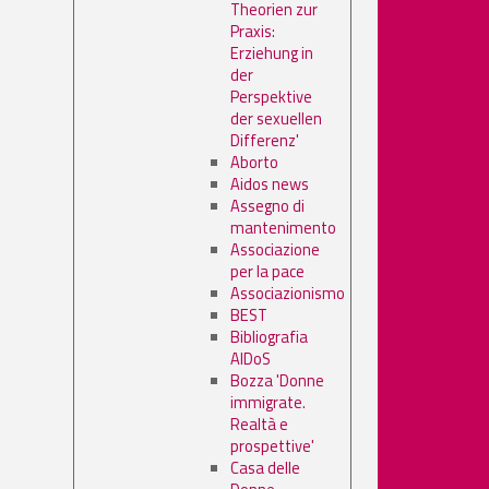
Theorien zur
Praxis:
Erziehung in
der
Perspektive
der sexuellen
Differenz'
Aborto
Aidos news
Assegno di
mantenimento
Associazione
per la pace
Associazionismo
BEST
Bibliografia
AIDoS
Bozza 'Donne
immigrate.
Realtà e
prospettive'
Casa delle