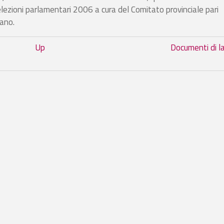
elezioni parlamentari 2006 a cura del Comitato provinciale pari
ano.
ati statistici
Up
Documenti di l