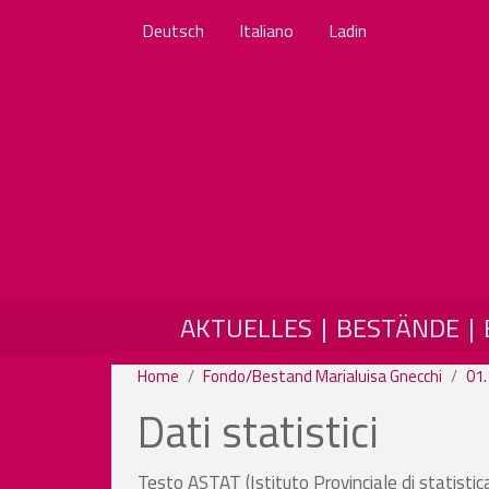
Deutsch
Italiano
Ladin
MAIN NAVIGATION
AKTUELLES
BESTÄNDE
Home
Fondo/Bestand Marialuisa Gnecchi
01.
Dati statistici
Testo ASTAT (Istituto Provinciale di statisti