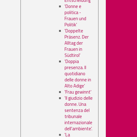
Entscheidung'
'Donne e
politica -
Frauen und
Politik'
'Doppelte
Präsenz. Der
Alltag der
Frauen in
Südtirol'
'Doppia
presenza. Il
quotidiano
delle donne in
Alto Adige'
'Frau gewinnt'
'Il giudizio delle
donne. Una
sentenza del
tribunale
internazionale
dell'ambiente'.
'La