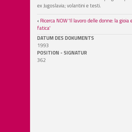
ex Jugoslavia; volantini e testi.
Book traversal links for
‹
Ricerca NOW 'Il lavoro delle donne: la gioia e
fatica'
DATUM DES DOKUMENTS
1993
POSITION - SIGNATUR
362