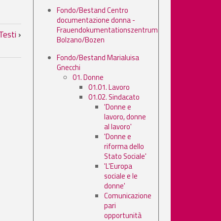
Fondo/Bestand Centro
documentazione donna -
i
Frauendokumentationszentrum
Testi
›
Bolzano/Bozen
Fondo/Bestand Marialuisa
Gnecchi
01. Donne
01.01. Lavoro
01.02. Sindacato
'Donne e
lavoro, donne
al lavoro'
'Donne e
riforma dello
Stato Sociale'
'L'Europa
sociale e le
donne'
Comunicazione
pari
opportunità