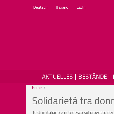
Deutsch
Italiano
Ladin
MAIN NAVIGATION
AKTUELLES
BESTÄNDE
Home
Solidarietà tra don
Testi in italiano e in tedesco sul progetto pe