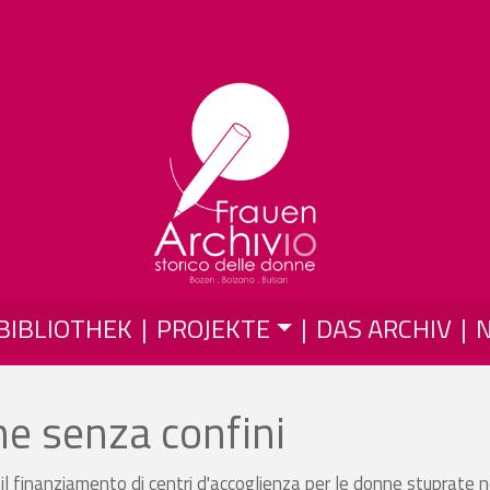
Skip to main content
BIBLIOTHEK
PROJEKTE
DAS ARCHIV
ne senza confini
r il finanziamento di centri d'accoglienza per le donne stuprate n