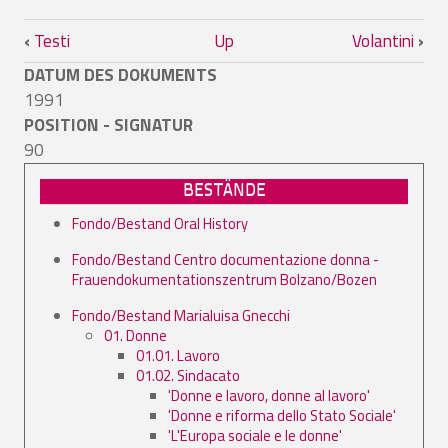
Book traversal links for Verbale e bibliog
‹
Testi
Up
Volantini
›
DATUM DES DOKUMENTS
1991
POSITION - SIGNATUR
90
BESTÄNDE
Fondo/Bestand Oral History
Fondo/Bestand Centro documentazione donna -
Frauendokumentationszentrum Bolzano/Bozen
Fondo/Bestand Marialuisa Gnecchi
01. Donne
01.01. Lavoro
01.02. Sindacato
'Donne e lavoro, donne al lavoro'
'Donne e riforma dello Stato Sociale'
'L'Europa sociale e le donne'