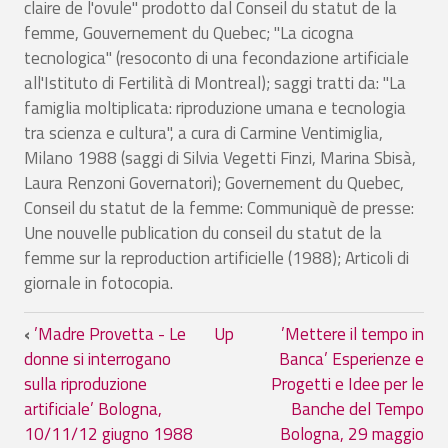
claire de l'ovule" prodotto dal Conseil du statut de la
femme, Gouvernement du Quebec; "La cicogna
tecnologica" (resoconto di una fecondazione artificiale
all'Istituto di Fertilità di Montreal); saggi tratti da: "La
famiglia moltiplicata: riproduzione umana e tecnologia
tra scienza e cultura", a cura di Carmine Ventimiglia,
Milano 1988 (saggi di Silvia Vegetti Finzi, Marina Sbisà,
Laura Renzoni Governatori); Governement du Quebec,
Conseil du statut de la femme: Communiquè de presse:
Une nouvelle publication du conseil du statut de la
femme sur la reproduction artificielle (1988); Articoli di
giornale in fotocopia.
Book traversal links for ’Madre provetta
‹
’Madre Provetta - Le
Up
’Mettere il tempo in
donne si interrogano
Banca’ Esperienze e
sulla riproduzione
Progetti e Idee per le
artificiale’ Bologna,
Banche del Tempo
10/11/12 giugno 1988
Bologna, 29 maggio