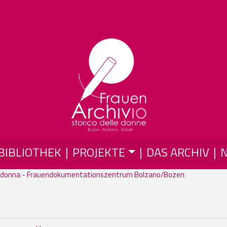
Skip to main content
BIBLIOTHEK
PROJEKTE
DAS ARCHIV
 donna - Frauendokumentationszentrum Bolzano/Bozen
05. Varia