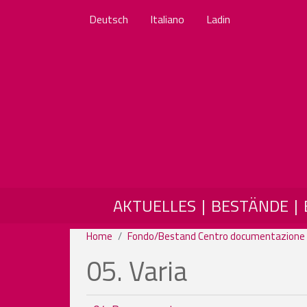
Deutsch
Italiano
Ladin
MAIN NAVIGATION
AKTUELLES
BESTÄNDE
Home
Fondo/Bestand Centro documentazione
05. Varia
Book traversal links for 