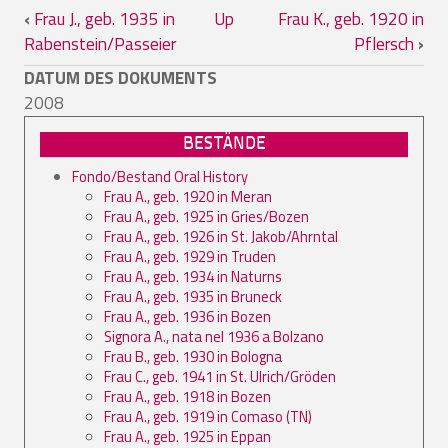
Book traversal links for Frau K., geb. 19
‹
Frau J., geb. 1935 in
Up
Frau K., geb. 1920 in
Rabenstein/Passeier
Pflersch
›
DATUM DES DOKUMENTS
2008
BESTÄNDE
Fondo/Bestand Oral History
Frau A., geb. 1920 in Meran
Frau A., geb. 1925 in Gries/Bozen
Frau A., geb. 1926 in St. Jakob/Ahrntal
Frau A., geb. 1929 in Truden
Frau A., geb. 1934 in Naturns
Frau A., geb. 1935 in Bruneck
Frau A., geb. 1936 in Bozen
Signora A., nata nel 1936 a Bolzano
Frau B., geb. 1930 in Bologna
Frau C., geb. 1941 in St. Ulrich/Gröden
Frau A., geb. 1918 in Bozen
Frau A., geb. 1919 in Comaso (TN)
Frau A., geb. 1925 in Eppan