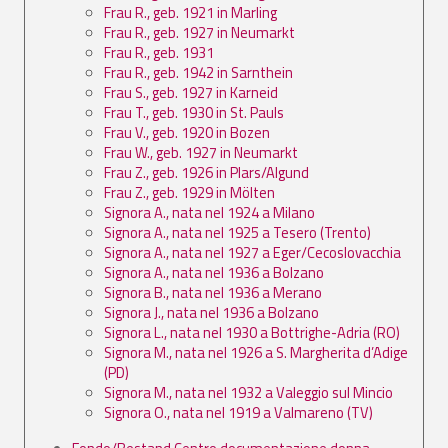
Frau R., geb. 1921 in Marling
Frau R., geb. 1927 in Neumarkt
Frau R., geb. 1931
Frau R., geb. 1942 in Sarnthein
Frau S., geb. 1927 in Karneid
Frau T., geb. 1930 in St. Pauls
Frau V., geb. 1920 in Bozen
Frau W., geb. 1927 in Neumarkt
Frau Z., geb. 1926 in Plars/Algund
Frau Z., geb. 1929 in Mölten
Signora A., nata nel 1924 a Milano
Signora A., nata nel 1925 a Tesero (Trento)
Signora A., nata nel 1927 a Eger/Cecoslovacchia
Signora A., nata nel 1936 a Bolzano
Signora B., nata nel 1936 a Merano
Signora J., nata nel 1936 a Bolzano
Signora L., nata nel 1930 a Bottrighe-Adria (RO)
Signora M., nata nel 1926 a S. Margherita d’Adige
(PD)
Signora M., nata nel 1932 a Valeggio sul Mincio
Signora O., nata nel 1919 a Valmareno (TV)