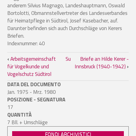
anderem Silvius Magnago, Landeshauptmann, Oswald
Bortolotti, Obmannstellvertreter des Landesverbandes
für Heimatpflege in Südtirol, Josef Kasebacher, auf.
Darunter befinden sich auch Durchschläge von Kerers
Briefen.
Indexnummer: 40
Link di attraversamento del book per B
‹
Arbeitsgemeinschaft
Su
Briefe an Hilde Kerer -
für Vogelkunde und
Innsbruck (1940-1942)
›
Vogelschutz Südtirol
DATA DEL DOCUMENTO
Jan. 1975 - Mrz. 1980
POSIZIONE - SEGNATURA
17
QUANTITÀ
7 Bll. + Umschläge
FONDI ARCHIVISTICI