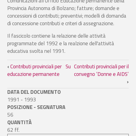
Comunicazioni all'Ufficio Educazione permanente della
Provincia Autonoma di Bolzano; fatture; domande e
concessioni di contributi; preventivi; modelli di domanda
di concessione contributi e criteri di assegnazione.
Il fascicolo contiene la relazione delle attività
programmate del 1992 e la realzione dell'attività
educativa svolta nel 1991.
Link di attraversamento del book per Co
‹
Contributi provinciali per
Su
Contributi provinciali per il
educazione permanente
convegno ’Donne e AIDS’
›
DATA DEL DOCUMENTO
1991 - 1993
POSIZIONE - SEGNATURA
56
QUANTITÀ
62 ff.