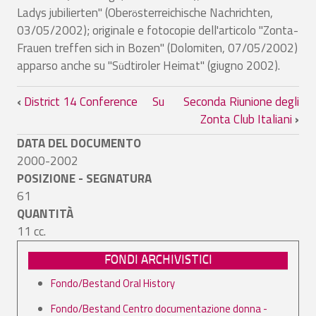
Ladys jubilierten" (Ober
sterreichische Nachrichten,
ö
03/05/2002); originale e fotocopie dell'articolo "Zonta-
Frauen treffen sich in Bozen" (Dolomiten, 07/05/2002)
apparso anche su "S
dtiroler Heimat" (giugno 2002).
ü
Link di attraversamento del book per 
‹
District 14 Conference
Su
Seconda Riunione degli
Zonta Club Italiani
›
DATA DEL DOCUMENTO
2000-2002
POSIZIONE - SEGNATURA
61
QUANTITÀ
11 cc.
FONDI ARCHIVISTICI
Fondo/Bestand Oral History
Fondo/Bestand Centro documentazione donna -