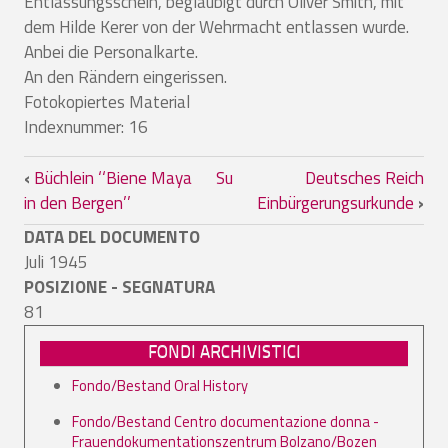
Entlassungsschein, beglaubigt durch Oliver Smith, mit
dem Hilde Kerer von der Wehrmacht entlassen wurde.
Anbei die Personalkarte.
An den Rändern eingerissen.
Fotokopiertes Material
Indexnummer: 16
Link di attraversamento del book per Ce
‹
Büchlein ‘‘Biene Maya
Su
Deutsches Reich
in den Bergen’’
Einbürgerungsurkunde
›
DATA DEL DOCUMENTO
Juli 1945
POSIZIONE - SEGNATURA
81
FONDI ARCHIVISTICI
Fondo/Bestand Oral History
Fondo/Bestand Centro documentazione donna -
Frauendokumentationszentrum Bolzano/Bozen