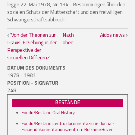
legge 22. Mai 1978, Nr. 194 - Bestimmungen über den
sozialen Schutz der Mutterschaft und den freiwilligen
Schwangerschaftsabbruch.
Links für das Blättern im Buch Aborto
‹
'Von der Theorien zur
Nach
Aidos news
›
Praxis: Erziehung in der
oben
Perspektive der
sexuellen Differenz'
DATUM DES DOKUMENTS
1978 - 1981
POSITION - SIGNATUR
248
BESTÄNDE
Fondo/Bestand Oral History
Fondo/Bestand Centro documentazione donna -
Frauendokumentationszentrum Bolzano/Bozen