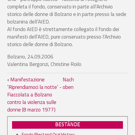
completa il fondo, conservato in parte all’Archivio
storico delle donne di Bolzano e in parte presso la sede
bolzanina dell’AIED.
Al fondo AIED è strettamente collegato il fondo dei
manifesti dell’AIED, pure conservato presso l’Archivio
storico delle donne di Bolzano.
Bolzano, 24.09.2006
Valentina Bergonzi, Christine Roilo
Links für das Blättern im Buch Introduz
‹
Manifestazione
Nach
’Riprendiamoci la notte’ -
oben
Fiaccolata a Bolzano
contro la violenza sulle
donne (8 marzo 1977)
BESTÄNDE
Fondo/Bestand Oral History