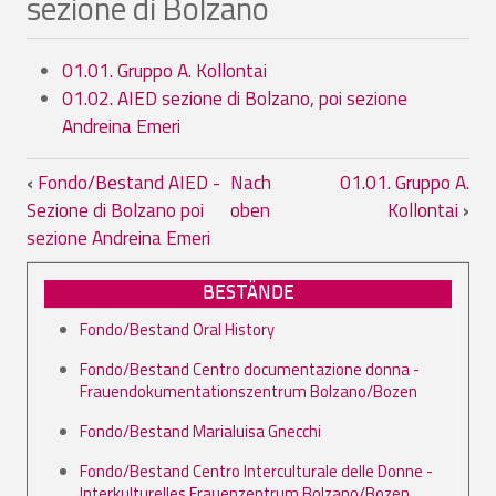
sezione di Bolzano
01.01. Gruppo A. Kollontai
01.02. AIED sezione di Bolzano, poi sezione
Andreina Emeri
Links für das Blättern im Buch 01. Grup
‹
Fondo/Bestand AIED -
Nach
01.01. Gruppo A.
Sezione di Bolzano poi
oben
Kollontai
›
sezione Andreina Emeri
BESTÄNDE
Fondo/Bestand Oral History
Fondo/Bestand Centro documentazione donna -
Frauendokumentationszentrum Bolzano/Bozen
Fondo/Bestand Marialuisa Gnecchi
Fondo/Bestand Centro Interculturale delle Donne -
Interkulturelles Frauenzentrum Bolzano/Bozen