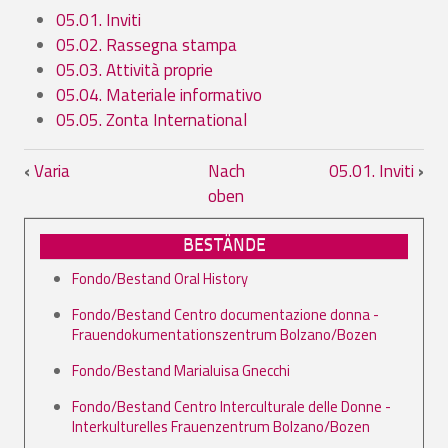
05.01. Inviti
05.02. Rassegna stampa
05.03. Attività proprie
05.04. Materiale informativo
05.05. Zonta International
Links für das Blättern im Buch 05. Gabri
‹
Varia
Nach
05.01. Inviti
›
oben
BESTÄNDE
Fondo/Bestand Oral History
Fondo/Bestand Centro documentazione donna -
Frauendokumentationszentrum Bolzano/Bozen
Fondo/Bestand Marialuisa Gnecchi
Fondo/Bestand Centro Interculturale delle Donne -
Interkulturelles Frauenzentrum Bolzano/Bozen