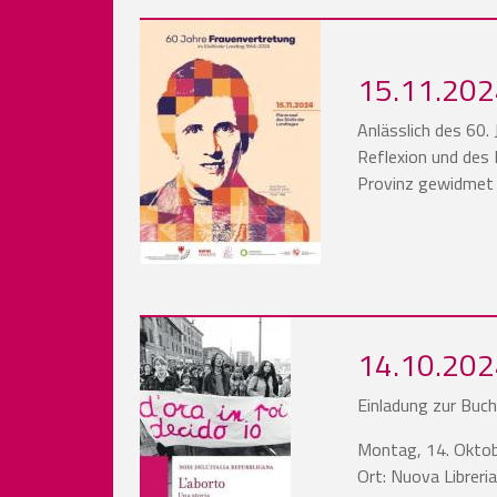
15.11.2024
Anlässlich des 60. 
Reflexion und des 
Provinz gewidmet 
14.10.2024 
Einladung zur Buc
Montag, 14. Oktob
Ort: Nuova Libreria