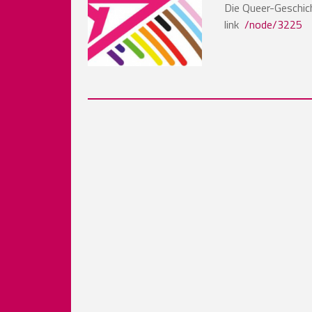
Die Queer-Geschich
link
/node/3225
Seitennummerierung