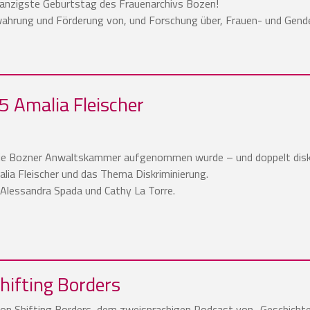
anzigste Geburtstag des Frauenarchivs Bozen!
ahrung und Förderung von, und Forschung über, Frauen- und Gender
 Amalia Fleischer
:
 die Bozner Anwaltskammer aufgenommen wurde – und doppelt diskrim
lia Fleischer und das Thema Diskriminierung.
 Alessandra Spada und Cathy La Torre.
hifting Borders
von Shifting Borders, dem zweisprachigen Podcast von „Geschichte