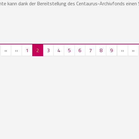
te kann dank der Bereitstellung des Centaurus-Archivfonds einen 
Erste Seite
Vorherige Seite
Nächst
Le
«
‹‹
1
2
3
4
5
6
7
8
9
››
»