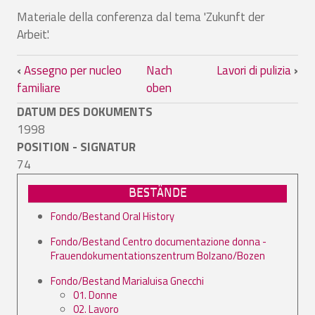
Materiale della conferenza dal tema 'Zukunft der
Arbeit'.
Links für das Blättern im Buch Dritte 
‹
Assegno per nucleo
Nach
Lavori di pulizia
›
familiare
oben
DATUM DES DOKUMENTS
1998
POSITION - SIGNATUR
74
BESTÄNDE
Fondo/Bestand Oral History
Fondo/Bestand Centro documentazione donna -
Frauendokumentationszentrum Bolzano/Bozen
Fondo/Bestand Marialuisa Gnecchi
01. Donne
02. Lavoro