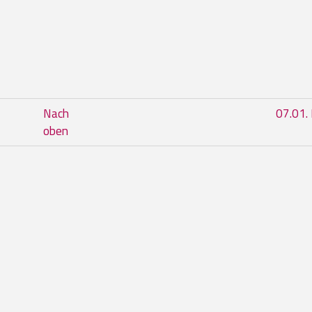
im Buch 07. Danila Dellagiacoma B
Nach
07.01. 
oben