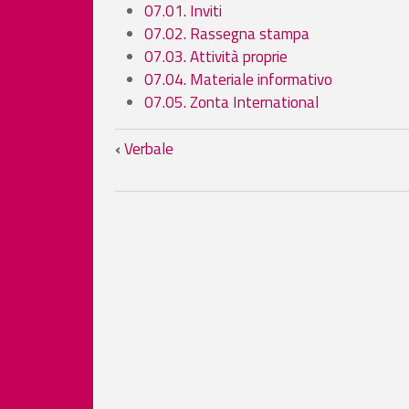
07.01. Inviti
07.02. Rassegna stampa
07.03. Attività proprie
07.04. Materiale informativo
07.05. Zonta International
Links für das Blättern 
‹
Verbale