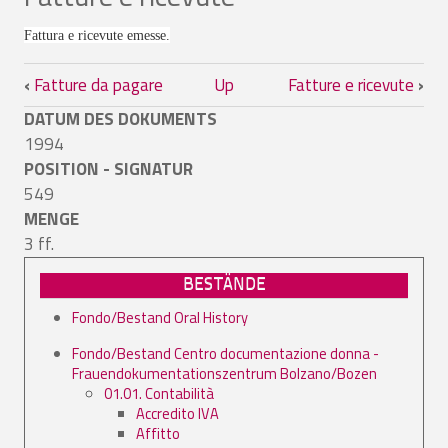
Fattura e ricevute emesse.
Book traversal links for Fatture e ricevu
‹
Fatture da pagare
Up
Fatture e ricevute
›
DATUM DES DOKUMENTS
1994
POSITION - SIGNATUR
549
MENGE
3 ff.
BESTÄNDE
Fondo/Bestand Oral History
Fondo/Bestand Centro documentazione donna -
Frauendokumentationszentrum Bolzano/Bozen
01.01. Contabilità
Accredito IVA
Affitto