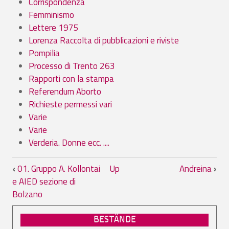
Corrispondenza
Femminismo
Lettere 1975
Lorenza Raccolta di pubblicazioni e riviste
Pompilia
Processo di Trento 263
Rapporti con la stampa
Referendum Aborto
Richieste permessi vari
Varie
Varie
Verderia. Donne ecc. ....
Book traversal links for 01.01. Gruppo A
‹
01. Gruppo A. Kollontai
Up
Andreina
›
e AIED sezione di
Bolzano
BESTÄNDE