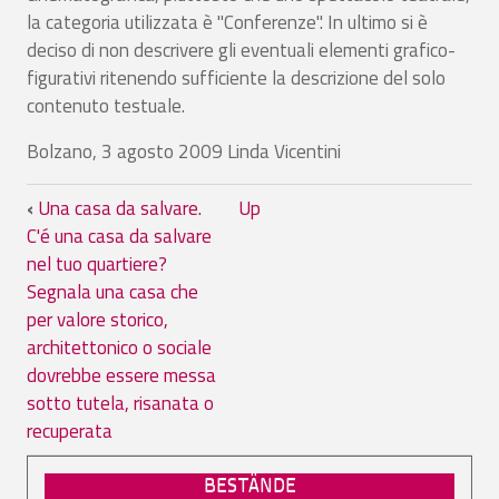
la categoria utilizzata è "Conferenze". In ultimo si è
deciso di non descrivere gli eventuali elementi grafico-
figurativi ritenendo sufficiente la descrizione del solo
contenuto testuale.
Bolzano, 3 agosto 2009 Linda Vicentini
Book traversal links for Introduzione
‹
Una casa da salvare.
Up
C'é una casa da salvare
nel tuo quartiere?
Segnala una casa che
per valore storico,
architettonico o sociale
dovrebbe essere messa
sotto tutela, risanata o
recuperata
BESTÄNDE