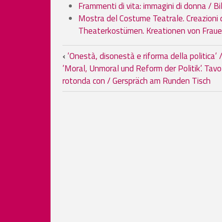
Frammenti di vita: immagini di donna / 
Mostra del Costume Teatrale. Creazioni d
Theaterkostümen. Kreationen von Fraue
Book traversal links for
‹
’Onestà, disonestà e riforma della politica’ 
’Moral, Unmoral und Reform der Politik’. Tavo
rotonda con / Gerspräch am Runden Tisch