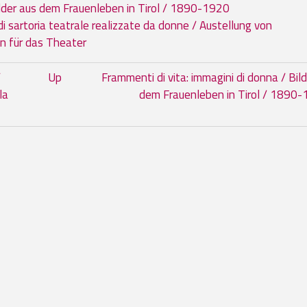
Bilder aus dem Frauenleben in Tirol / 1890-1920
i sartoria teatrale realizzate da donne / Austellung von
n für das Theater
 05. Mostre
/
Up
Frammenti di vita: immagini di donna / Bil
la
dem Frauenleben in Tirol / 1890