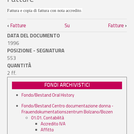
Fattura e copia di fattura con nota accredito.
Link di attraversamento del book per Fa
‹
Fatture
Su
Fatture
›
DATA DEL DOCUMENTO
1996
POSIZIONE - SEGNATURA
553
QUANTITÀ
2 ff.
FONDI ARCHIVISTICI
Fondo/Bestand Oral History
Fondo/Bestand Centro documentazione donna -
Frauendokumentationszentrum Bolzano/Bozen
01.01. Contabilità
Accredito IVA
Affitto