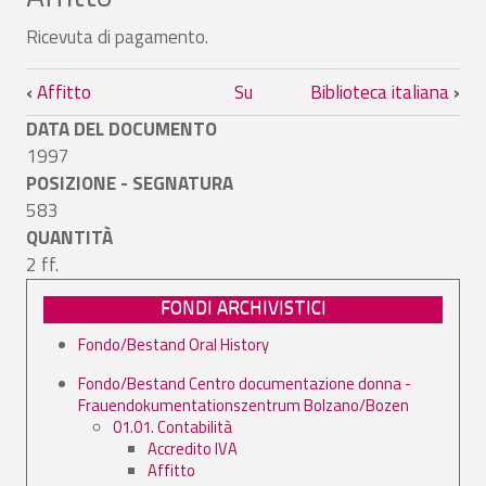
Ricevuta di pagamento.
Link di attraversamento del book per Af
‹
Affitto
Su
Biblioteca italiana
›
DATA DEL DOCUMENTO
1997
POSIZIONE - SEGNATURA
583
QUANTITÀ
2 ff.
FONDI ARCHIVISTICI
Fondo/Bestand Oral History
Fondo/Bestand Centro documentazione donna -
Frauendokumentationszentrum Bolzano/Bozen
01.01. Contabilità
Accredito IVA
Affitto