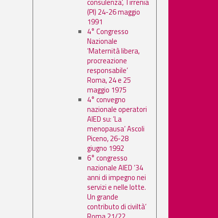
consulenza’, Tirrenia
(PI) 24-26 maggio
1991
4° Congresso
Nazionale
’Maternità libera,
procreazione
responsabile’
Roma, 24 e 25
maggio 1975
4° convegno
nazionale operatori
AIED su: ’La
menopausa’ Ascoli
Piceno, 26-28
giugno 1992
6° congresso
nazionale AIED ’34
anni di impegno nei
servizi e nelle lotte.
Un grande
contributo di civiltà’
Roma 21/22