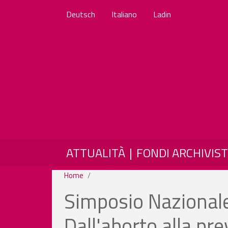
Deutsch
Italiano
Ladin
MAIN NAVIGATION
ATTUALITÀ
FONDI ARCHIVIST
Home
Simposio Nazionale 
Dall'aborto alla p