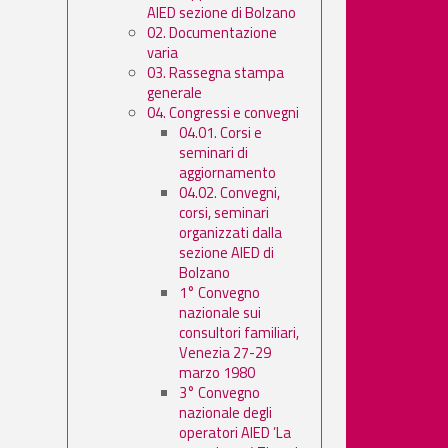
AIED sezione di Bolzano
02. Documentazione
varia
03. Rassegna stampa
generale
04. Congressi e convegni
04.01. Corsi e
seminari di
aggiornamento
04.02. Convegni,
corsi, seminari
organizzati dalla
sezione AIED di
Bolzano
1° Convegno
nazionale sui
consultori familiari,
Venezia 27-29
marzo 1980
3° Convegno
nazionale degli
operatori AIED ’La