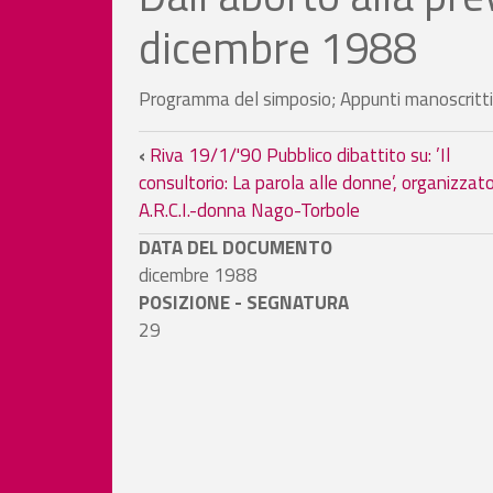
dicembre 1988
Programma del simposio; Appunti manoscritti
Link di attraversamento
‹
Riva 19/1/'90 Pubblico dibattito su: ’Il
consultorio: La parola alle donne’, organizzat
A.R.C.I.-donna Nago-Torbole
DATA DEL DOCUMENTO
dicembre 1988
POSIZIONE - SEGNATURA
29