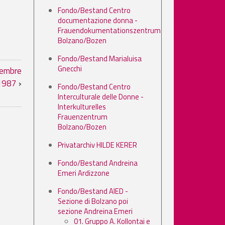
Fondo/Bestand Centro
documentazione donna -
Frauendokumentationszentrum
Bolzano/Bozen
Fondo/Bestand Marialuisa
su: ’Dieci anni di legge 194. Dal
Gnecchi
vembre
1987
›
Fondo/Bestand Centro
Interculturale delle Donne -
Interkulturelles
Frauenzentrum
Bolzano/Bozen
Privatarchiv HILDE KERER
Fondo/Bestand Andreina
Emeri Ardizzone
Fondo/Bestand AIED -
Sezione di Bolzano poi
sezione Andreina Emeri
01. Gruppo A. Kollontai e