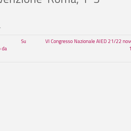
.
 del book per Simposio Nazionale 
Su
VI Congresso Nazionale AIED 21/22 no
o da