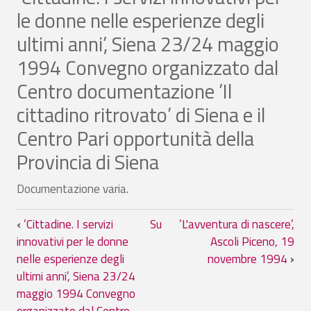
le donne nelle esperienze degli
ultimi anni’, Siena 23/24 maggio
1994 Convegno organizzato dal
Centro documentazione ’Il
cittadino ritrovato’ di Siena e il
Centro Pari opportunità della
Provincia di Siena
Documentazione varia.
Link di attraversamento del book per ’Ci
‹
’Cittadine. I servizi
Su
’L'avventura di nascere’,
innovativi per le donne
Ascoli Piceno, 19
nelle esperienze degli
novembre 1994
›
ultimi anni’, Siena 23/24
maggio 1994 Convegno
organizzato dal Centro