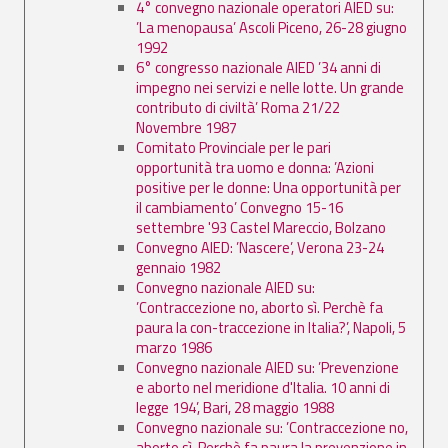
4° convegno nazionale operatori AIED su:
’La menopausa’ Ascoli Piceno, 26-28 giugno
1992
6° congresso nazionale AIED ’34 anni di
impegno nei servizi e nelle lotte. Un grande
contributo di civiltà’ Roma 21/22
Novembre 1987
Comitato Provinciale per le pari
opportunità tra uomo e donna: ’Azioni
positive per le donne: Una opportunità per
il cambiamento’ Convegno 15-16
settembre '93 Castel Mareccio, Bolzano
Convegno AIED: ’Nascere’, Verona 23-24
gennaio 1982
Convegno nazionale AIED su:
’Contraccezione no, aborto sì. Perchè fa
paura la con-traccezione in Italia?’, Napoli, 5
marzo 1986
Convegno nazionale AIED su: ’Prevenzione
e aborto nel meridione d'Italia. 10 anni di
legge 194’, Bari, 28 maggio 1988
Convegno nazionale su: ’Contraccezione no,
aborto sì. Perchè fa paura la prevenzione in