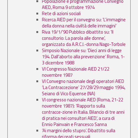
Popolazione e programmazione Convegno
AIED, Roma 9 ottobre 1974
Rete di azioni sociali
Ricerca AIED per il convegno su: ’L'immagine
della donna nella civiltà delle immagini'
Riva 19/1/'90 Pubblico dibattito su: ’Il
consultorio: La parola alle donne’,
organizzato da A.R.C.I.-donna Nago-Torbole
Simposio Nazionale su: ’Dieci anni di legge
194. Dall'aborto alla prevenzione’ Roma, 1-
3 dicembre 1988
VI Congresso Nazionale AIED 21/22
novembre 1987
VI Convegno nazionale degli operatori AIED
’La Contraccezione’ 27/28/29 maggio 1994,
Seiano di Vico Equense (NA)
VI congresso nazionale AIED (Roma, 21-22
novembre 1987): ’Rapporto sulla
contracce-zione in Italia. Bilancio di tre anni
di pratica nei consultori AIED’, a cura di
Ennio Painvain e Francesco Sanna
’Ai margini dello stupro’. Dibattito sulla
riforma dei reati sessuali