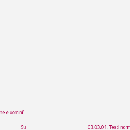
nne e uomini’
del book per 03.03. Materiali di l
Su
03.03.01. Testi nor