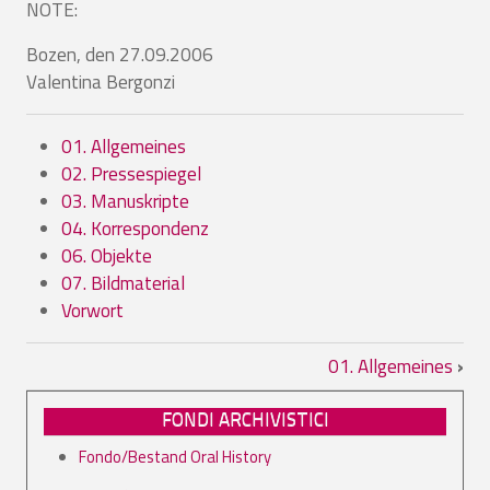
NOTE:
Bozen, den 27.09.2006
Valentina Bergonzi
01. Allgemeines
02. Pressespiegel
03. Manuskripte
04. Korrespondenz
06. Objekte
07. Bildmaterial
Vorwort
Link di attraversamento del book per P
01. Allgemeines
›
FONDI ARCHIVISTICI
Fondo/Bestand Oral History