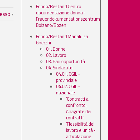
Fondo/Bestand Centro
documentazione donna -
resso
›
Frauendokumentationszentrum
Bolzano/Bozen
Fondo/Bestand Marialuisa
Gnecchi
01. Donne
02. Lavoro
03. Pari opportunità
04. Sindacato
04.01. CGIL -
provinciale
04.02. CGIL -
nazionale
'Contratti a
confronto.
Anagrafe dei
contratti'
'Flessibilità del
lavoro e unità -
articolazione