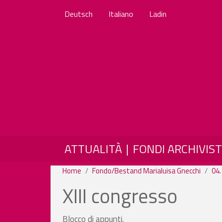
Deutsch
Italiano
Ladin
MAIN NAVIGATION
ATTUALITÀ
FONDI ARCHIVIST
Home
Fondo/Bestand Marialuisa Gnecchi
04.
XIII congresso
Blocco di appunti.