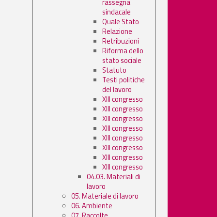
rassegna
sindacale
Quale Stato
Relazione
Retribuzioni
Riforma dello
stato sociale
Statuto
Testi politiche
del lavoro
XIII congresso
XIII congresso
XIII congresso
XIII congresso
XIII congresso
XIII congresso
XIII congresso
XIII congresso
04.03. Materiali di
lavoro
05. Materiale di lavoro
06. Ambiente
07. Raccolte