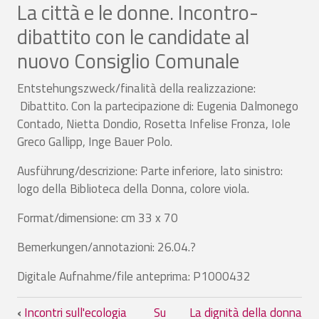
La città e le donne. Incontro-
dibattito con le candidate al
nuovo Consiglio Comunale
Entstehungszweck/finalità della realizzazione:
Dibattito. Con la partecipazione di: Eugenia Dalmonego
Contado, Nietta Dondio, Rosetta Infelise Fronza, Iole
Greco Gallipp, Inge Bauer Polo.
Ausführung/descrizione: Parte inferiore, lato sinistro:
logo della Biblioteca della Donna, colore viola.
Format/dimensione: cm 33 x 70
Bemerkungen/annotazioni: 26.04.?
Digitale Aufnahme/file anteprima: P1000432
Link di attraversamento del book per La
‹
Incontri sull'ecologia
Su
La dignità della donna