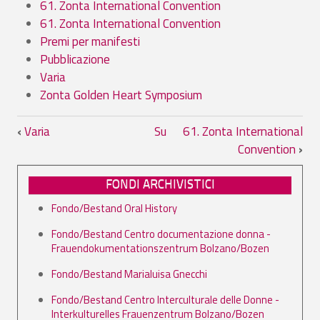
61. Zonta International Convention
61. Zonta International Convention
Premi per manifesti
Pubblicazione
Varia
Zonta Golden Heart Symposium
Link di attraversamento del book per 12
‹
Varia
Su
61. Zonta International
Convention
›
FONDI ARCHIVISTICI
Fondo/Bestand Oral History
Fondo/Bestand Centro documentazione donna -
Frauendokumentationszentrum Bolzano/Bozen
Fondo/Bestand Marialuisa Gnecchi
Fondo/Bestand Centro Interculturale delle Donne -
Interkulturelles Frauenzentrum Bolzano/Bozen