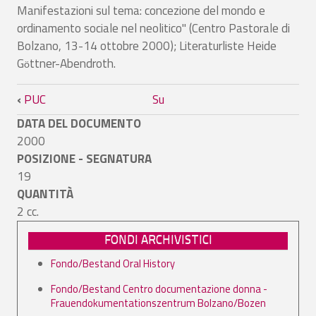
Manifestazioni sul tema: concezione del mondo e
ordinamento sociale nel neolitico" (Centro Pastorale di
Bolzano, 13-14 ottobre 2000); Literaturliste Heide
G
ttner-Abendroth.
ö
Link di attraversamento del book per Va
‹
PUC
Su
DATA DEL DOCUMENTO
2000
POSIZIONE - SEGNATURA
19
QUANTITÀ
2 cc.
FONDI ARCHIVISTICI
Fondo/Bestand Oral History
Fondo/Bestand Centro documentazione donna -
Frauendokumentationszentrum Bolzano/Bozen