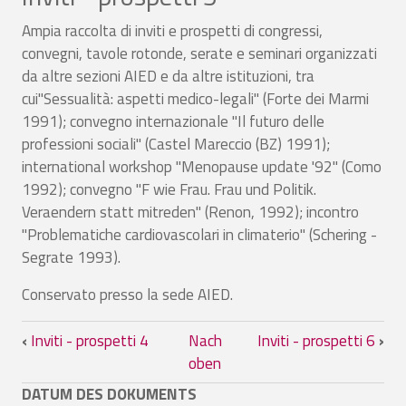
Ampia raccolta di inviti e prospetti di congressi,
convegni, tavole rotonde, serate e seminari organizzati
da altre sezioni AIED e da altre istituzioni, tra
cui"Sessualità: aspetti medico-legali" (Forte dei Marmi
1991); convegno internazionale "Il futuro delle
professioni sociali" (Castel Mareccio (BZ) 1991);
international workshop "Menopause update '92" (Como
1992); convegno "F wie Frau. Frau und Politik.
Veraendern statt mitreden" (Renon, 1992); incontro
"Problematiche cardiovascolari in climaterio" (Schering -
Segrate 1993).
Conservato presso la sede AIED.
Links für das Blättern im Buch Inviti - p
‹
Inviti - prospetti 4
Nach
Inviti - prospetti 6
›
oben
DATUM DES DOKUMENTS