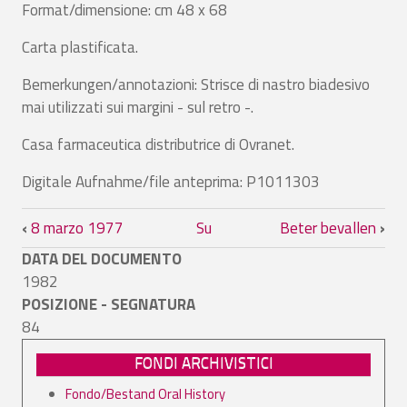
Format/dimensione: cm 48 x 68
Carta plastificata.
Bemerkungen/annotazioni: Strisce di nastro biadesivo
mai utilizzati sui margini - sul retro -.
Casa farmaceutica distributrice di Ovranet.
Digitale Aufnahme/file anteprima: P1011303
Link di attraversamento del book per Ag
‹
8 marzo 1977
Su
Beter bevallen
›
DATA DEL DOCUMENTO
1982
POSIZIONE - SEGNATURA
84
FONDI ARCHIVISTICI
Fondo/Bestand Oral History