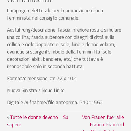
Campagna elettorale per la promozione di una
femminista nel consiglio comunale.
Ausführung/descrizione: Fascia inferiore rosa a simulare
una collina; fascia superiore con disegni di città sulla
collina e cielo popolato di sole, lune e donne volanti;
ovunque si scorge il simbolo della femminilità (sole,
decorazioni abiti, bandiere, etc.) che tuttavia è
riconoscibile solo in seconda battuta.
Format/dimensione: cm 72 x 102
Nuova Sinistra / Neue Linke.
Digitale Aufnahme/file anteprima: P1011563
Link di attraversamento del book per U
‹
Tutte le donne devono
Su
Von Frauen fuer alle
sapere
Frauen. Frau und