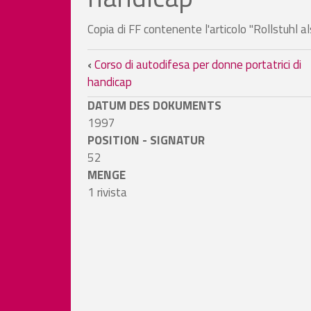
Copia di FF contenente l'articolo "Rollstuhl als
Links für das Blättern i
‹
Corso di autodifesa per donne portatrici di
handicap
DATUM DES DOKUMENTS
1997
POSITION - SIGNATUR
52
MENGE
1 rivista