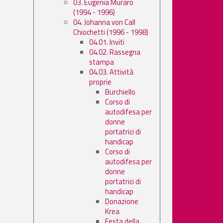
03. Eugenia Muraro
(1994 - 1996)
04. Johanna von Call
Chiochetti (1996 - 1998)
04.01. Inviti
04.02. Rassegna
stampa
04.03. Attività
proprie
Burchiello
Corso di
autodifesa per
donne
portatrici di
handicap
Corso di
autodifesa per
donne
portatrici di
handicap
Donazione
Krea
Festa della