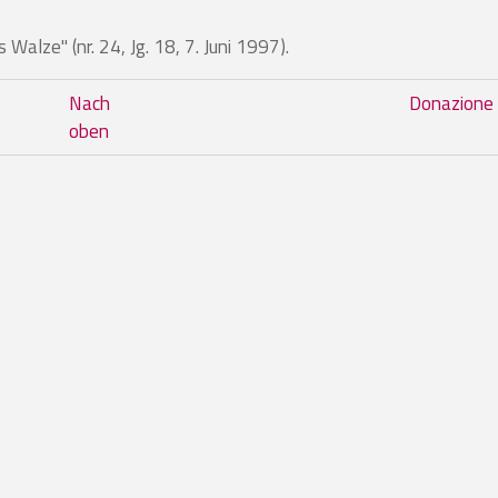
 Walze" (nr. 24, Jg. 18, 7. Juni 1997).
m Buch Corso di autodifesa per don
Nach
Donazione
oben