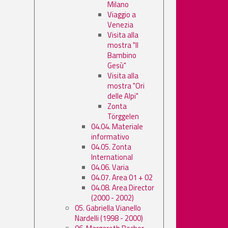
Milano
Viaggio a
Venezia
Visita alla
mostra "Il
Bambino
Gesù"
Visita alla
mostra "Ori
delle Alpi"
Zonta
Törggelen
04.04. Materiale
informativo
04.05. Zonta
International
04.06. Varia
04.07. Area 01 + 02
04.08. Area Director
(2000 - 2002)
05. Gabriella Vianello
Nardelli (1998 - 2000)