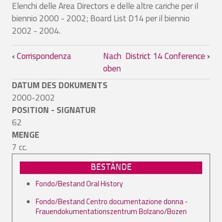
Elenchi delle Area Directors e delle altre cariche per il
biennio 2000 - 2002; Board List D14 per il biennio
2002 - 2004.
Links für das Blättern im Buch District 
‹
Corrispondenza
Nach
District 14 Conference
›
oben
DATUM DES DOKUMENTS
2000-2002
POSITION - SIGNATUR
62
MENGE
7 cc.
BESTÄNDE
Fondo/Bestand Oral History
Fondo/Bestand Centro documentazione donna -
Frauendokumentationszentrum Bolzano/Bozen